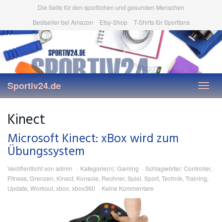
Skip
Die Seite für den sportlichen und gesunden Menschen
to
Bestseller bei Amazon
Etsy-Shop
T-Shirts für Sportfans
main
content
Sportiv24.de
Toggl
navig
Kinect
Microsoft Kinect: xBox wird zum
Übungssystem
Veröffentlicht von
admin
Kategorie(n):
Gaming
Schlagwörter:
Controller
,
Fitness
,
Grenzen
,
Kinect
,
Konsole
,
Rechner
,
Spiel
,
Sport
,
Technik
,
Training
,
Update
,
Workout
,
xbox
,
xbox360
Keine Kommentare