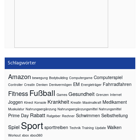
Schlagwörter
Amazon
Computerspiel
bewegung
Bodybuilding
Computergame
EM
Fahrradfahren
Controller
Creatin
Denken
Denkvermögen
Energieträger
Fußball
Fitness
Gesundheit
Games
Grenzen
Internet
Krankheit
Joggen
Medikament
Kinect
Konsole
Kreatin
Maximalkraft
Muskulatur
Nahrungsergänzung
Nahrungsergänzungsmittel
Nahrungsmittel
Rabatt
Prime Day
Schwimmen
Selbstheilung
Ratgeber
Rechner
Sport
Spiel
sporttreiben
Walken
Technik
Training
Update
Workout
xbox
xbox360