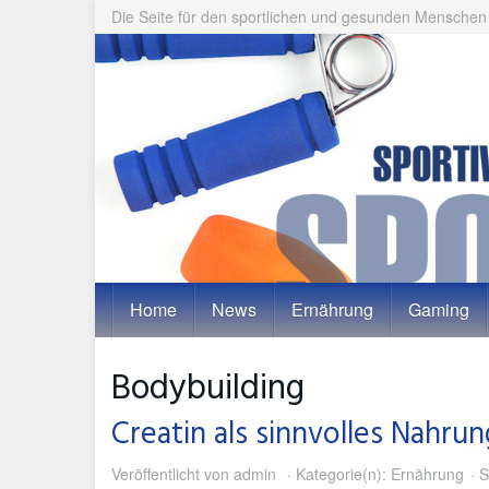
Skip
Die Seite für den sportlichen und gesunden Menschen
to
main
content
Home
News
Ernährung
Gaming
Bodybuilding
Creatin als sinnvolles Nahru
Veröffentlicht von
admin
Kategorie(n):
Ernährung
S