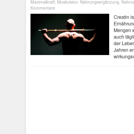
Maximalkraft
,
Muskulatur
,
Nahrungsergänzung
,
Nahru
Kommentare
Creatin i
Ernährung
Mengen wi
auch tägl
der Leber
Jahren en
wirkungsv