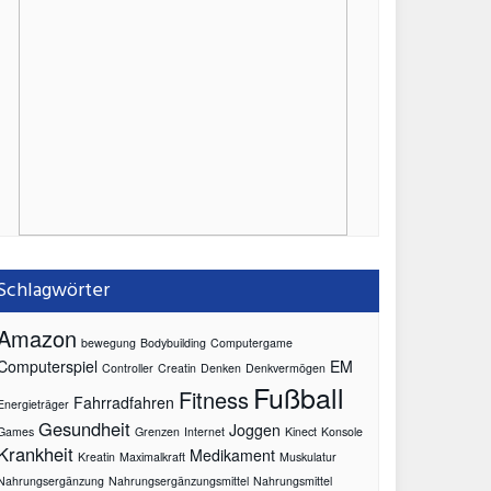
Schlagwörter
Amazon
bewegung
Bodybuilding
Computergame
Computerspiel
EM
Controller
Creatin
Denken
Denkvermögen
Fußball
Fitness
Fahrradfahren
Energieträger
Gesundheit
Joggen
Games
Grenzen
Internet
Kinect
Konsole
Krankheit
Medikament
Kreatin
Maximalkraft
Muskulatur
Nahrungsergänzung
Nahrungsergänzungsmittel
Nahrungsmittel