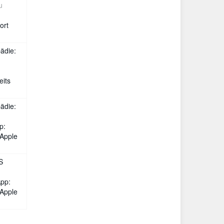
u
ort
pädie:
eits
pädie:
p:
 Apple
S
pp:
 Apple