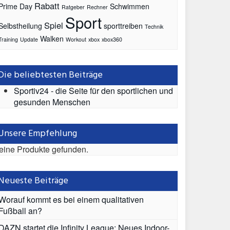
Rabatt
Prime Day
Schwimmen
Ratgeber
Rechner
Sport
Spiel
Selbstheilung
sporttreiben
Technik
Walken
Training
Update
Workout
xbox
xbox360
Die beliebtesten Beiträge
Sportiv24 - die Seite für den sportlichen und
gesunden Menschen
Unsere Empfehlung
eine Produkte gefunden.
Neueste Beiträge
Worauf kommt es bei einem qualitativen
Fußball an?
DAZN startet die Infinity League: Neues Indoor-