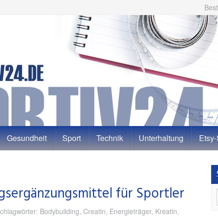
Best
Gesundheit
Sport
Technik
Unterhaltung
Etsy
ngsergänzungsmittel für Sportler
chlagwörter:
Bodybuilding
,
Creatin
,
Energieträger
,
Kreatin
,