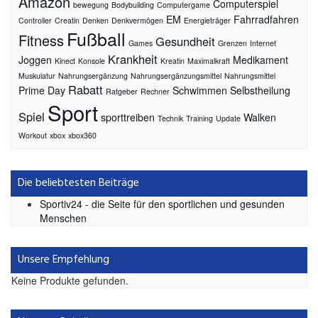
Amazon
Computerspiel
bewegung
Bodybuilding
Computergame
EM
Fahrradfahren
Controller
Creatin
Denken
Denkvermögen
Energieträger
Fußball
Fitness
Gesundheit
Games
Grenzen
Internet
Krankheit
Joggen
Medikament
Kinect
Konsole
Kreatin
Maximalkraft
Muskulatur
Nahrungsergänzung
Nahrungsergänzungsmittel
Nahrungsmittel
Rabatt
Prime Day
Schwimmen
Selbstheilung
Ratgeber
Rechner
Sport
Spiel
sporttreiben
Walken
Technik
Training
Update
Workout
xbox
xbox360
Die beliebtesten Beiträge
Sportiv24 - die Seite für den sportlichen und gesunden
Menschen
Unsere Empfehlung
Keine Produkte gefunden.