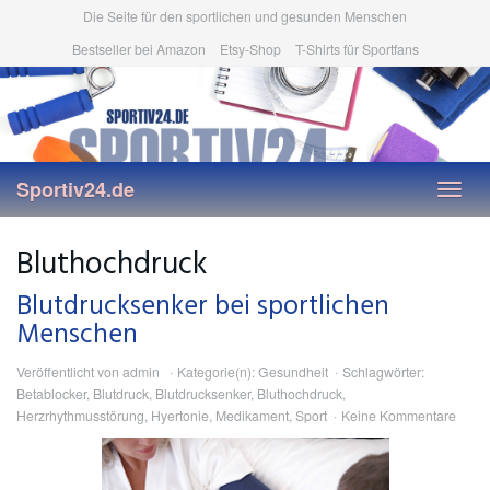
Skip
Die Seite für den sportlichen und gesunden Menschen
to
Bestseller bei Amazon
Etsy-Shop
T-Shirts für Sportfans
main
content
Sportiv24.de
Toggl
navig
Bluthochdruck
Blutdrucksenker bei sportlichen
Menschen
Veröffentlicht von
admin
Kategorie(n):
Gesundheit
Schlagwörter:
Betablocker
,
Blutdruck
,
Blutdrucksenker
,
Bluthochdruck
,
Herzrhythmusstörung
,
Hyertonie
,
Medikament
,
Sport
Keine Kommentare