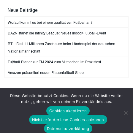
Neue Beiträge
Worauf kommt es bei einem qualitativen Fußball an?
DAZN startet die Infinity League: Neues Indoor-Fußball-Event
RTL: Fast 11 Millionen Zuschauer beim Länderspiel der deutschen
Nationalmannschaft
Fußball-Planer zur EM 2024 zum Mitmachen im Praxistest
Amazon präsentiert neuen Frauenfußball-Shop
Unser Tipp: Trainingsgeräte
Diese Website benutzt Cookies. Wenn du die Website weiter
Keine Produkte gefunden.
nutzt, gehen wir von deinem Einverständnis aus.
Cookies akeptieren
Copyright © 2023 · All Rights Reserved · Content & Design by Sportiv24.de
Nicht erforderliche Cookies ablehnen
Impressum
Datenschutz
Transparenz: Werbung und Kennzeichnung
Datenschutzerklärung