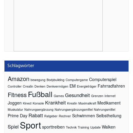
Schlagwörter
Amazon
Computerspiel
bewegung
Bodybuilding
Computergame
EM
Fahrradfahren
Controller
Creatin
Denken
Denkvermögen
Energieträger
Fußball
Fitness
Gesundheit
Games
Grenzen
Internet
Krankheit
Joggen
Medikament
Kinect
Konsole
Kreatin
Maximalkraft
Muskulatur
Nahrungsergänzung
Nahrungsergänzungsmittel
Nahrungsmittel
Rabatt
Prime Day
Schwimmen
Selbstheilung
Ratgeber
Rechner
Sport
Spiel
sporttreiben
Walken
Technik
Training
Update